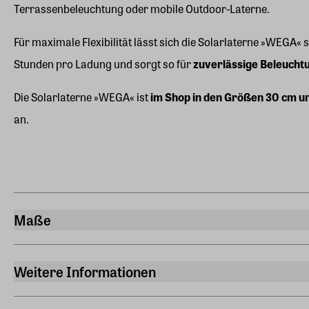
Terrassenbeleuchtung oder mobile Outdoor-Laterne.
Für maximale Flexibilität lässt sich die Solarlaterne »WEGA«
Stunden pro Ladung und sorgt so für
zuverlässige Beleuch
Die Solarlaterne »WEGA« ist
im Shop in den Größen 30 cm u
an.
Maße
Breite
18,50 cm
Weitere Informationen
Länge
Akkubetrieben
18,50 cm
Ja