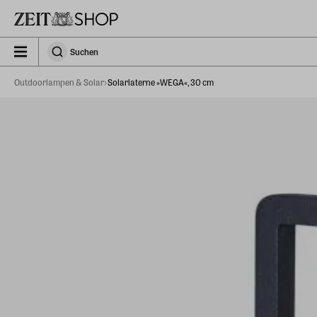
Zu Hauptinhalt springen
zeit_storefront.components.search.collapsed
Suchen
Suchen
Outdoorlampen & Solar
Solarlaterne »WEGA«, 30 cm