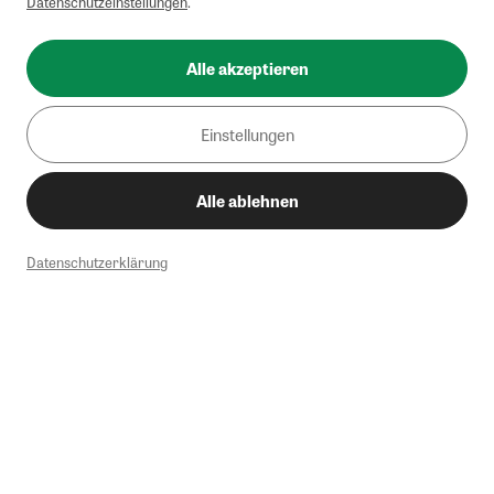
Datenschutzeinstellungen
.
Alle akzeptieren
Einstellungen
Alle ablehnen
Datenschutzerklärung
1
Mindestbestellwert von 50€. Nicht anwendbar auf Produkte, die der
Buchpreisbindung unterliegen, ZEIT-Akademie, e-Books. Keine
Barauszahlung möglich. Nicht mit weiteren Gutscheinen/Rabatten
kombinierbar.
Briefsendungen sind vom kostenlosen Rückversand ausgeschlossen.