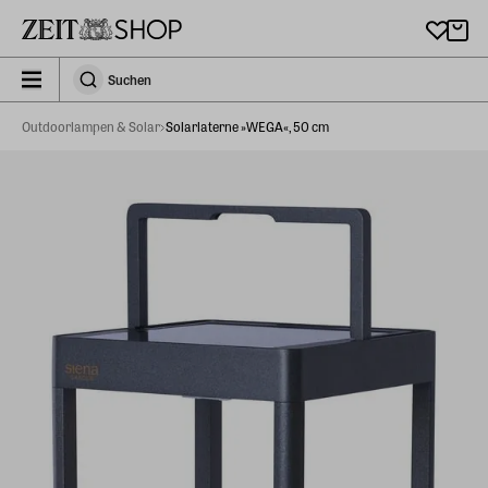
Zu Hauptinhalt springen
zeit_storefront.components.search.collapsed
Suchen
Suchen
Outdoorlampen & Solar
Solarlaterne »WEGA«, 50 cm