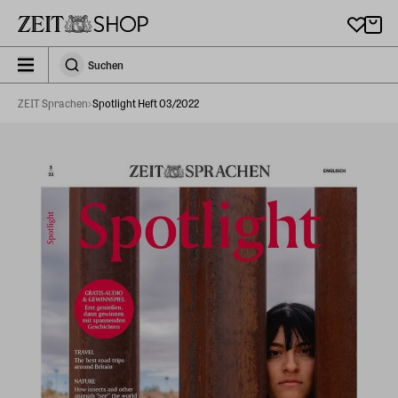
Zu Hauptinhalt springen
zeit_storefront.components.search.collapsed
Suchen
Suchen
ZEIT Sprachen
Spotlight Heft 03/2022