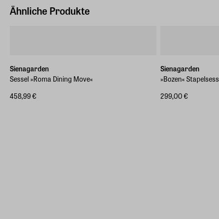
Deutschland (EU)
45 cm
Ähnliche Produkte
E-Mail-Adresse
service@sienagarden.de
Sienagarden
Sienagarden
Sessel »Roma Dining Move«
»Bozen« Stapelsess
458,99 €
299,00 €