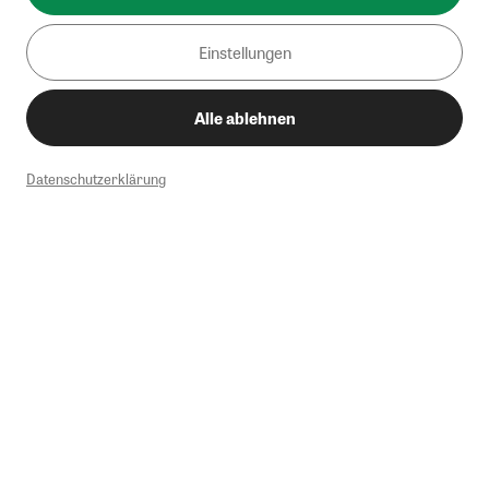
Einstellungen
Alle ablehnen
Datenschutzerklärung
1
Mindestbestellwert von 50€. Nicht anwendbar auf Produkte, die der
Buchpreisbindung unterliegen, ZEIT-Akademie, e-Books. Keine
Barauszahlung möglich. Nicht mit weiteren Gutscheinen/Rabatten
kombinierbar.
Briefsendungen sind vom kostenlosen Rückversand ausgeschlossen.
Weitere Informationen zu Rücksendungen finden Sie hier
.
Alle Preise inkl. gesetzl. MwSt. zzgl. Versandkosten