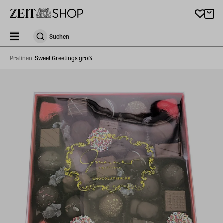
Zu Hauptinhalt springen
zeit_storefront.components.search.collapsed
Suchen
Suchen
Pralinen
Sweet Greetings groß