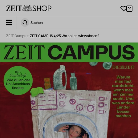
Zu Hauptinhalt springen
zeit_storefront.components.search.collapsed
Suchen
Suchen
ZEIT Campus
ZEIT CAMPUS 4/25 Wo sollen wir wohnen?