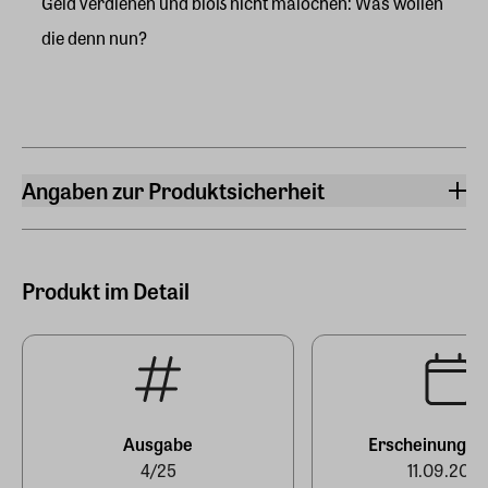
Geld verdienen und bloß nicht malochen: Was wollen
die denn nun?
Angaben zur Produktsicherheit
Hersteller
Zeitverlag Gerd Bucerius GmbH & Co. KG
Buceriusstraße, Eingang Speersort 1, 20095 Hamburg
Produkt im Detail
Hersteller Land
Deutschland (EU)
E-Mail-Adresse
produktsicherheit@zeit.de
Ausgabe
Erscheinungst
4/25
11.09.202