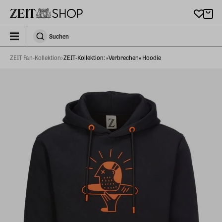
Zu Hauptinhalt springen
zeit_storefront.components.search.collapsed
Suchen
Suchen
ZEIT Fan-Kollektion
ZEIT-Kollektion: »Verbrechen« Hoodie