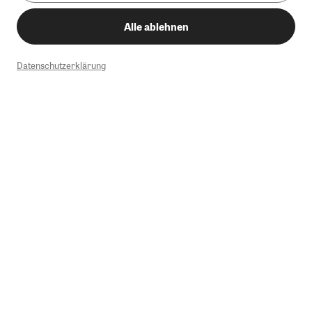
Alle ablehnen
Datenschutzerklärung
1
Mindestbestellwert von 50€. Nicht anwendbar auf Produkte, die der
Buchpreisbindung unterliegen, ZEIT-Akademie, e-Books. Keine
Barauszahlung möglich. Nicht mit weiteren Gutscheinen/Rabatten
kombinierbar.
Briefsendungen sind vom kostenlosen Rückversand ausgeschlossen.
Weitere Informationen zu Rücksendungen finden Sie hier
.
Alle Preise inkl. gesetzl. MwSt. zzgl. Versandkosten
Instagram
Pinterest