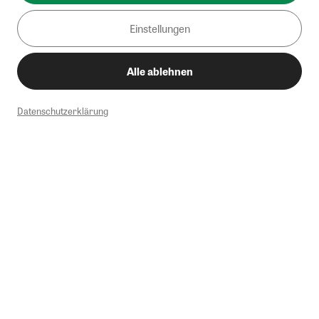
Einstellungen
Alle ablehnen
Datenschutzerklärung
1
Mindestbestellwert von 50€. Nicht anwendbar auf Produkte, die der
Buchpreisbindung unterliegen, ZEIT-Akademie, e-Books. Keine
Barauszahlung möglich. Nicht mit weiteren Gutscheinen/Rabatten
kombinierbar.
Briefsendungen sind vom kostenlosen Rückversand ausgeschlossen.
Weitere Informationen zu Rücksendungen finden Sie hier
.
Alle Preise inkl. gesetzl. MwSt. zzgl. Versandkosten