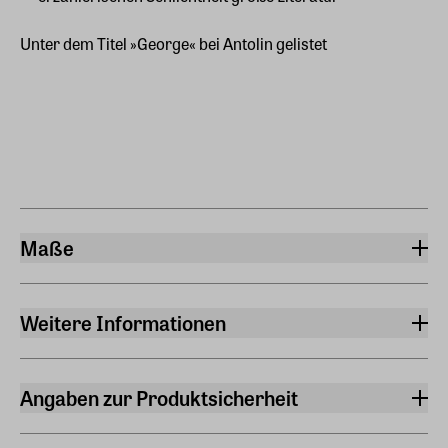
Unter dem Titel »George« bei Antolin gelistet
Maße
Breite
12,50 cm
Weitere Informationen
Länge
Sprache
19 cm
Deutsch
Angaben zur Produktsicherheit
Höhe
Originalsprache
Hersteller
1,90 cm
Englisch