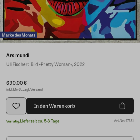
Marke des Monats
Ars mundi
Uli Fischer: ​ Bild »Pretty Woman«, 2022
690,00 €
inkl. MwSt. zzgl. Versand
In den Warenkorb
Lieferzeit ca. 5-8 Tage
Art.Nr.: 47331
Vorrätig.