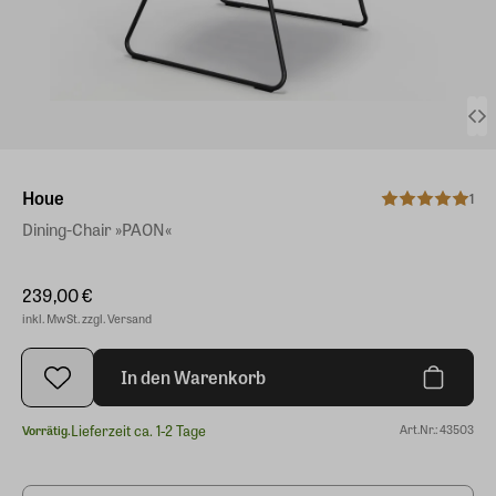
Houe
1
Dining-Chair »PAON«
239,00 €
inkl. MwSt. zzgl. Versand
In den Warenkorb
Lieferzeit ca. 1-2 Tage
Art.Nr.: 43503
Vorrätig.