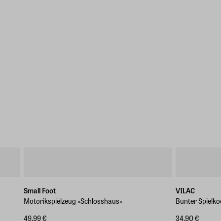
Small Foot
VILAC
g
Motorikspielzeug »Schlosshaus«
Bunter Spielko
49,99 €
34,90 €