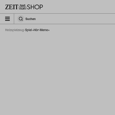
Zu Hauptinhalt springen
zeit_storefront.components.search.collapsed
Suchen
Suchen
Holzspielzeug
Spiel »Hör-Memo«