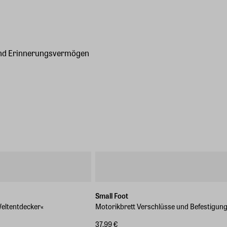
 und Erinnerungsvermögen
Small Foot
Weltentdecker«
Motorikbrett Verschlüsse und Befestigun
37,99 €