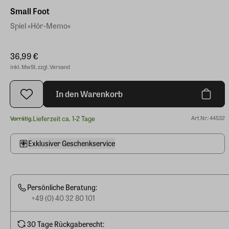
Small Foot
Spiel »Hör-Memo«
36,99 €
inkl. MwSt. zzgl. Versand
In den Warenkorb
Lieferzeit ca. 1-2 Tage
Art.Nr.: 44532
Vorrätig.
Exklusiver Geschenkservice
Persönliche Beratung:
+49 (0) 40 32 80 101
30 Tage Rückgaberecht: