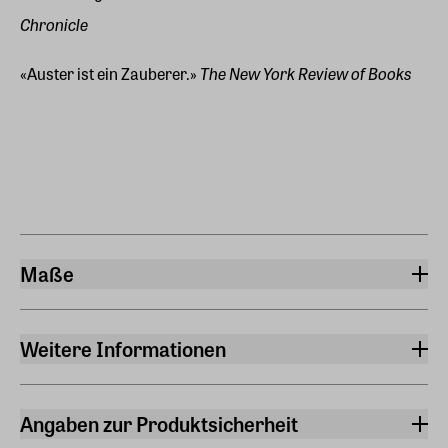
Chronicle
The New York Review of Books
«Auster ist ein Zauberer.»
Maße
Breite
13 cm
Weitere Informationen
Länge
Sprache
21,70 cm
Deutsch
Angaben zur Produktsicherheit
Höhe
Originalsprache