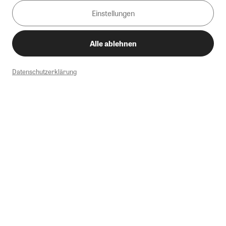
Einstellungen
Alle ablehnen
Datenschutzerklärung
1
Mindestbestellwert von 50€. Nicht anwendbar auf Produkte, die der
Buchpreisbindung unterliegen, ZEIT-Akademie, e-Books. Keine
Barauszahlung möglich. Nicht mit weiteren Gutscheinen/Rabatten
kombinierbar.
Briefsendungen sind vom kostenlosen Rückversand ausgeschlossen.
Weitere Informationen zu Rücksendungen finden Sie hier
.
Alle Preise inkl. gesetzl. MwSt. zzgl. Versandkosten