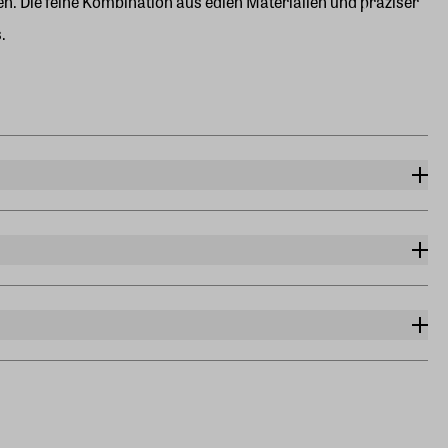
en. Die feine Kombination aus edlen Materialien und präziser
.