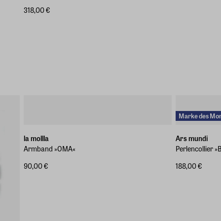
318,00 €
Marke des Mo
la mollla
Ars mundi
Armband »OMA«
Perlencollier 
90,00 €
188,00 €