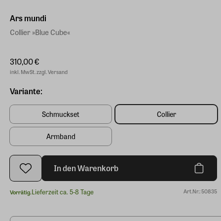
Ars mundi
Collier »Blue Cube«
310,00 €
inkl. MwSt. zzgl. Versand
Variante:
Schmuckset
Collier
Armband
In den Warenkorb
Lieferzeit ca. 5-8 Tage
Art.Nr.: 50835
Vorrätig.