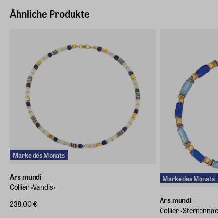
Deutschland (EU)
Ähnliche Produkte
E-Mail-Adresse
info@arsmundi.de
Marke des Monats
Ars mundi
Marke des Monats
Collier »Vandis«
Ars mundi
238,00 €
Collier »Sternenna