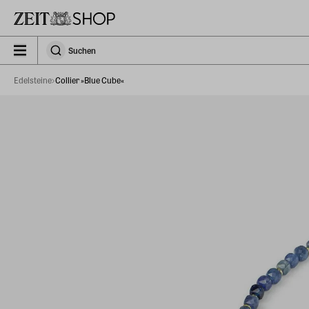
Zu Hauptinhalt springen
zeit_storefront.components.search.collapsed
Suchen
Suchen
Edelsteine
Collier »Blue Cube«