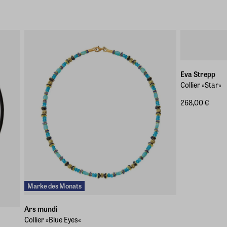
Eva Strepp
Collier »Star«
268,00 €
Marke des Monats
Ars mundi
Collier »Blue Eyes«