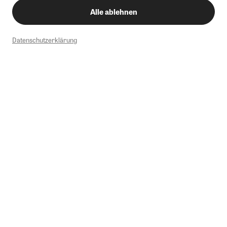
Alle ablehnen
Datenschutzerklärung
1
Mindestbestellwert von 50€. Nicht anwendbar auf Produkte, die der
Buchpreisbindung unterliegen, ZEIT-Akademie, e-Books. Keine
Barauszahlung möglich. Nicht mit weiteren Gutscheinen/Rabatten
kombinierbar.
Briefsendungen sind vom kostenlosen Rückversand ausgeschlossen.
Weitere Informationen zu Rücksendungen finden Sie hier
.
Alle Preise inkl. gesetzl. MwSt. zzgl. Versandkosten
Instagram
Pinterest