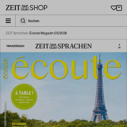
Zu Hauptinhalt springen
zeit_storefront.components.search.collapsed
Suchen
Suchen
ZEIT Sprachen
Écoute Magazin 03/2024