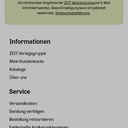
Ich möchte über Angebote der
ZEIT Verlagsgruppe
per E-Mail
informiert werden. Diese Einwilligung kann ich jederzeit
widerrufen.
Datenschutzerklärung
.
Informationen
ZEIT Verlagsgruppe
Mein Kundenkonto
Kataloge
Über uns
Service
Versandkosten
Sendung verfolgen
Bestellung retournieren
Fehlerhafte Artikel reklamieren