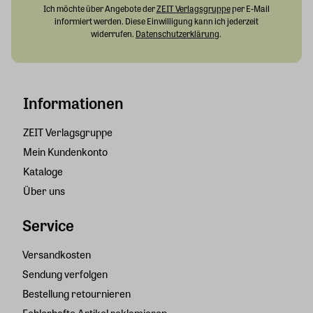
Ich möchte über Angebote der
ZEIT Verlagsgruppe
per E-Mail
informiert werden. Diese Einwilligung kann ich jederzeit
widerrufen.
Datenschutzerklärung
.
Informationen
ZEIT Verlagsgruppe
Mein Kundenkonto
Kataloge
Über uns
Service
Versandkosten
Sendung verfolgen
Bestellung retournieren
Fehlerhafte Artikel reklamieren