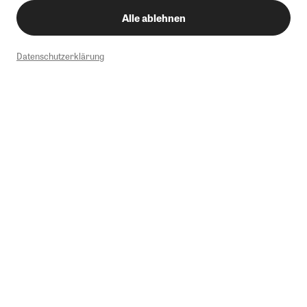
Alle ablehnen
Datenschutzerklärung
1
Mindestbestellwert von 50€. Nicht anwendbar auf Produkte, die der
Buchpreisbindung unterliegen, ZEIT-Akademie, e-Books. Keine
Barauszahlung möglich. Nicht mit weiteren Gutscheinen/Rabatten
kombinierbar.
Briefsendungen sind vom kostenlosen Rückversand ausgeschlossen.
Weitere Informationen zu Rücksendungen finden Sie hier
.
Alle Preise inkl. gesetzl. MwSt. zzgl. Versandkosten
Instagram
Pinterest