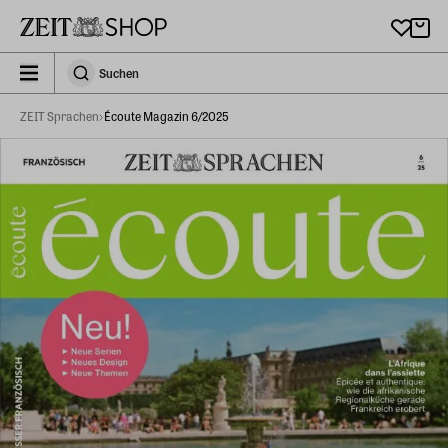
Zu Hauptinhalt springen
zeit_storefront.components.search.collapsed
Suchen
Suchen
ZEIT Sprachen
Écoute Magazin 6/2025