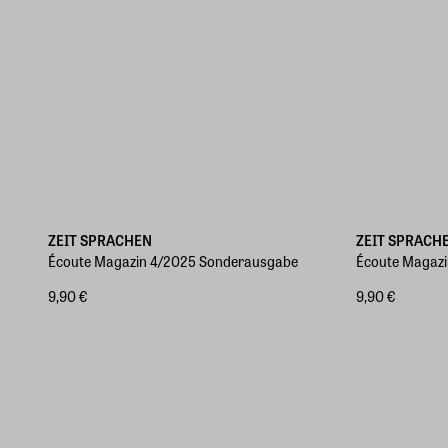
ZEIT SPRACHEN
ZEIT SPRACH
Écoute Magazin 4/2025 Sonderausgabe
Écoute Magazi
9,90 €
9,90 €