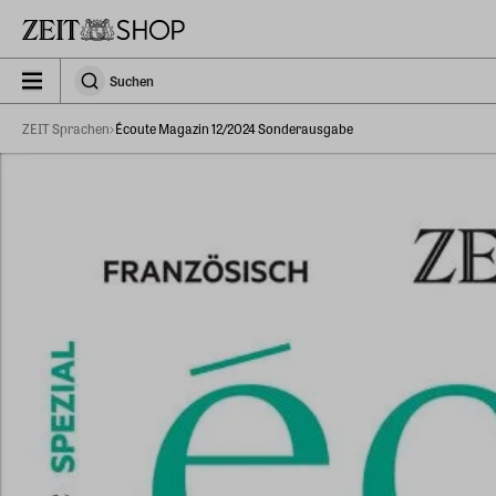
Zu Hauptinhalt springen
zeit_storefront.components.search.collapsed
Suchen
Suchen
ZEIT Sprachen
Écoute Magazin 12/2024 Sonderausgabe