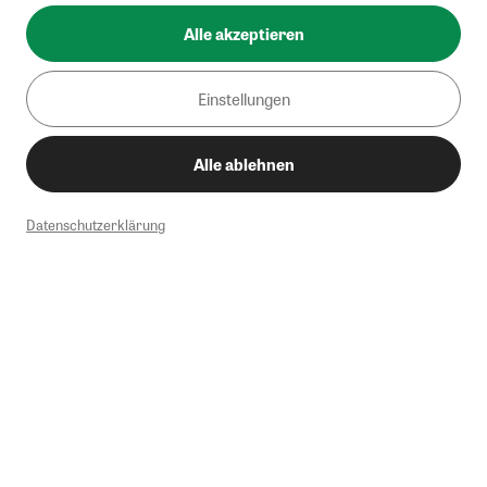
Alle akzeptieren
Einstellungen
Alle ablehnen
Datenschutzerklärung
1
Mindestbestellwert von 50€. Nicht anwendbar auf Produkte, die der
Buchpreisbindung unterliegen, ZEIT-Akademie, e-Books. Keine
Barauszahlung möglich. Nicht mit weiteren Gutscheinen/Rabatten
kombinierbar.
Briefsendungen sind vom kostenlosen Rückversand ausgeschlossen.
Weitere Informationen zu Rücksendungen finden Sie hier
.