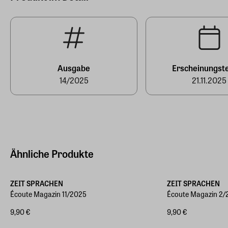
Hersteller Land
Deutschland (EU)
E-Mail-Adresse
produktsicherheit@zeit-sprachen.de
Ausgabe
Erscheinungst
14/2025
21.11.2025
Ähnliche Produkte
ZEIT SPRACHEN
ZEIT SPRACHEN
Écoute Magazin 11/2025
Écoute Magazin 2/
9,90 €
9,90 €