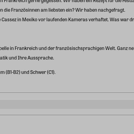
 in Frankreich gerne gegessen. Wir haben ein Rezept für die Festt
en die Französinnen am liebsten ein? Wir haben nachgefragt.
ce Cassez in Mexiko vor laufenden Kameras verhaftet. Was war 
elle in Frankreich und der französischsprachigen Welt. Ganz neb
tik und Ihre Aussprache.
um (B1-B2) und Schwer (C1).