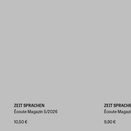
ZEIT SPRACHEN
ZEIT SPRACH
Écoute Magazin 5/2026
Écoute Magazi
10,50 €
9,90 €