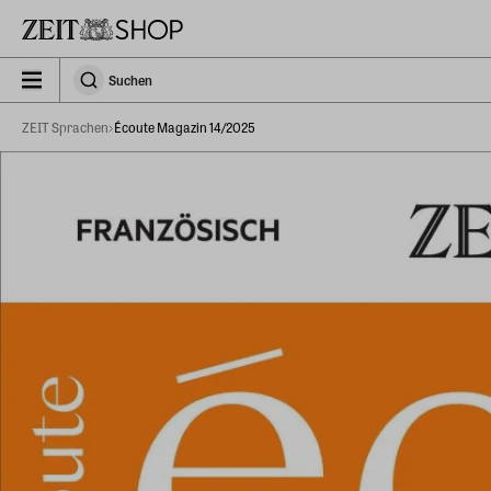
Zu Hauptinhalt springen
zeit_storefront.components.search.collapsed
Suchen
Suchen
ZEIT Sprachen
Écoute Magazin 14/2025