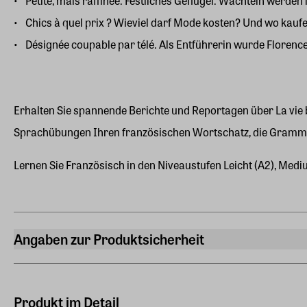
Petite, mais raffinée. Festliches Geflügel: Wachteln werden
Chics à quel prix ? Wieviel darf Mode kosten? Und wo kauf
Désignée coupable par télé. Als Entführerin wurde Floren
Erhalten Sie spannende Berichte und Reportagen über La vie b
Sprachübungen Ihren französischen Wortschatz, die Gramma
Lernen Sie Französisch in den Niveaustufen Leicht (A2), Medi
Angaben zur Produktsicherheit
Hersteller
ZEIT SPRACHEN GmbH
Kistlerhofstraße 172, 81379 München
Produkt im Detail