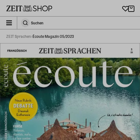
Zu Hauptinhalt springen
zeit_storefront.components.search.collapsed
Suchen
Suchen
ZEIT Sprachen
Écoute Magazin 05/2023