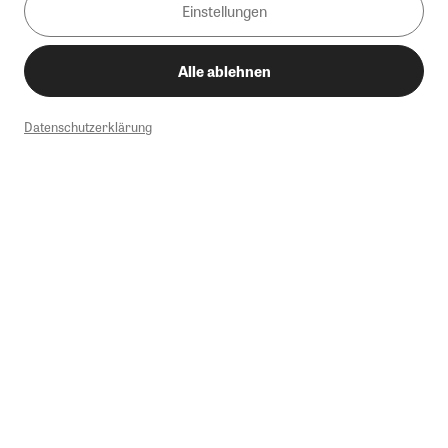
Einstellungen
Alle ablehnen
Datenschutzerklärung
1
Mindestbestellwert von 50€. Nicht anwendbar auf Produkte, die der
Buchpreisbindung unterliegen, ZEIT-Akademie, e-Books. Keine
Barauszahlung möglich. Nicht mit weiteren Gutscheinen/Rabatten
kombinierbar.
Briefsendungen sind vom kostenlosen Rückversand ausgeschlossen.
Weitere Informationen zu Rücksendungen finden Sie hier
.
Alle Preise inkl. gesetzl. MwSt. zzgl. Versandkosten