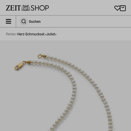
Zu Hauptinhalt springen
zeit_storefront.components.search.collapsed
Suchen
Suchen
Perlen
Herz-Schmuckset »Juliet«