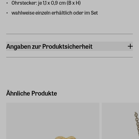
Ohrstecker: je 1,1 x 0,9 cm (B x H)
wahlweise einzeln erhältlich oder im Set
Angaben zur Produktsicherheit
Hersteller
ars mundi Edition Max Büchner GmbH
Bödekerstraße 13, 30161 Hannover
Hersteller Land
Deutschland (EU)
Ähnliche Produkte
E-Mail-Adresse
info@arsmundi.de