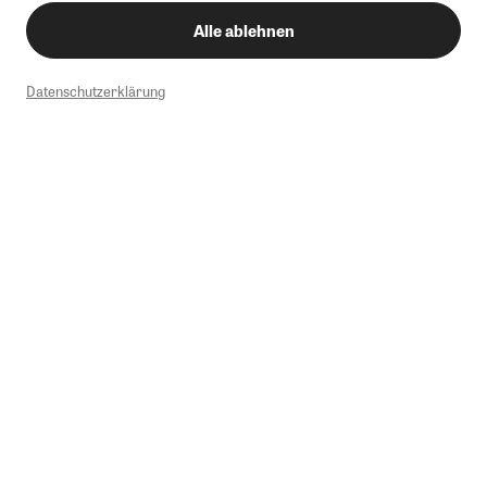
Alle ablehnen
Datenschutzerklärung
1
Mindestbestellwert von 50€. Nicht anwendbar auf Produkte, die der
Buchpreisbindung unterliegen, ZEIT-Akademie, e-Books. Keine
Barauszahlung möglich. Nicht mit weiteren Gutscheinen/Rabatten
kombinierbar.
Briefsendungen sind vom kostenlosen Rückversand ausgeschlossen.
Weitere Informationen zu Rücksendungen finden Sie hier
.
Alle Preise inkl. gesetzl. MwSt. zzgl. Versandkosten
Instagram
Pinterest