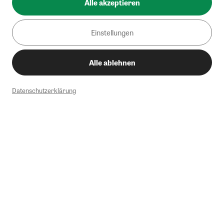
Alle akzeptieren
Einstellungen
Alle ablehnen
Datenschutzerklärung
1
Mindestbestellwert von 50€. Nicht anwendbar auf Produkte, die der
Buchpreisbindung unterliegen, ZEIT-Akademie, e-Books. Keine
Barauszahlung möglich. Nicht mit weiteren Gutscheinen/Rabatten
kombinierbar.
Briefsendungen sind vom kostenlosen Rückversand ausgeschlossen.
Weitere Informationen zu Rücksendungen finden Sie hier
.
Alle Preise inkl. gesetzl. MwSt. zzgl. Versandkosten