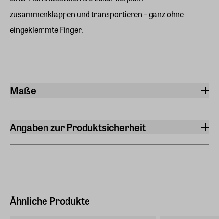
zusammenklappen und transportieren – ganz ohne
eingeklemmte Finger.
Maße
Gewicht
3 kg
Angaben zur Produktsicherheit
Hersteller
Thomas Merlo & Partner AG
Giessenstrasse 17 8953 Dietikon
Hersteller Land
Schweiz (Nicht EU)
Ähnliche Produkte
E-Mail-Adresse