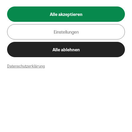
Alle akzeptieren
Einstellungen
Alle ablehnen
Datenschutzerklärung
1
Mindestbestellwert von 50€. Nicht anwendbar auf Produkte, die der
Buchpreisbindung unterliegen, ZEIT-Akademie, e-Books. Keine
Barauszahlung möglich. Nicht mit weiteren Gutscheinen/Rabatten
kombinierbar.
Briefsendungen sind vom kostenlosen Rückversand ausgeschlossen.