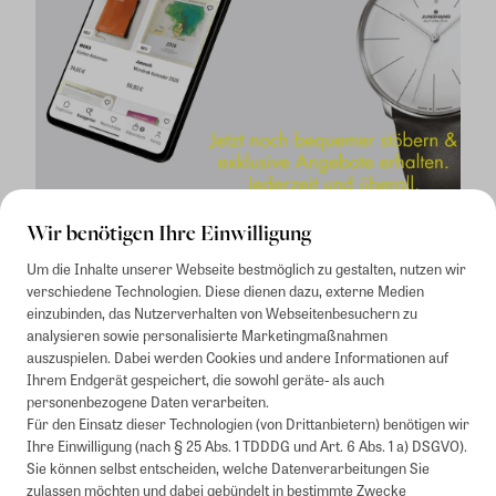
Wir benötigen Ihre Einwilligung
Um die Inhalte unserer Webseite bestmöglich zu gestalten, nutzen wir
verschiedene Technologien. Diese dienen dazu, externe Medien
einzubinden, das Nutzerverhalten von Webseitenbesuchern zu
analysieren sowie personalisierte Marketingmaßnahmen
auszuspielen. Dabei werden Cookies und andere Informationen auf
1
Mindestbestellwert von 50€. Nicht anwendbar auf Produkte, die der
Ihrem Endgerät gespeichert, die sowohl geräte- als auch
Buchpreisbindung unterliegen, ZEIT-Akademie, e-Books. Keine
personenbezogene Daten verarbeiten.
Barauszahlung möglich. Nicht mit weiteren Gutscheinen/Rabatten
Für den Einsatz dieser Technologien (von Drittanbietern) benötigen wir
kombinierbar.
Ihre Einwilligung (nach § 25 Abs. 1 TDDDG und Art. 6 Abs. 1 a) DSGVO).
Briefsendungen sind vom kostenlosen Rückversand ausgeschlossen.
Sie können selbst entscheiden, welche Datenverarbeitungen Sie
Weitere Informationen zu Rücksendungen finden Sie hier
.
zulassen möchten und dabei gebündelt in bestimmte Zwecke