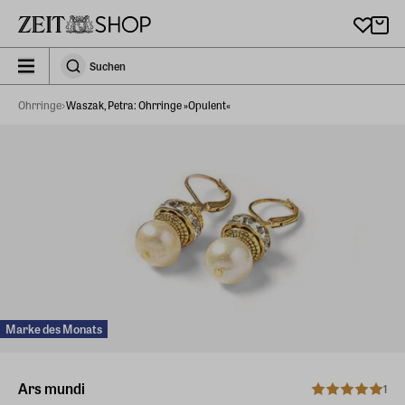
Zu Hauptinhalt springen
zeit_storefront.components.search.collapsed
Suchen
Suchen
Ohrringe
Waszak, Petra: Ohrringe »Opulent«
Marke des Monats
Ars mundi
1