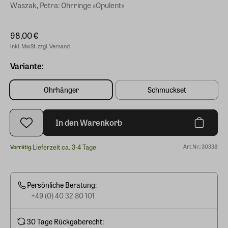
Waszak, Petra: Ohrringe »Opulent«
98,00 €
inkl. MwSt. zzgl. Versand
Variante:
Ohrhänger
Schmuckset
In den Warenkorb
Lieferzeit ca. 3-4 Tage
Art.Nr.: 30338
Vorrätig.
Persönliche Beratung:
+49 (0) 40 32 80 101
30 Tage Rückgaberecht: