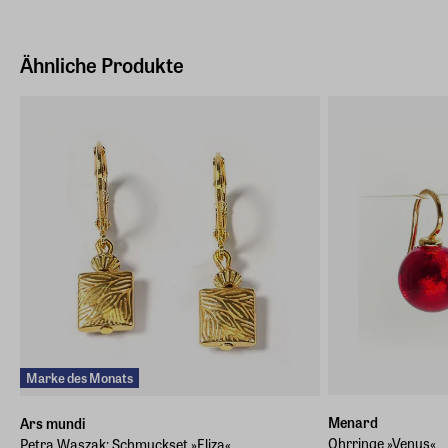
Hersteller Land
Deutschland (EU)
Ähnliche Produkte
E-Mail-Adresse
info@arsmundi.de
Marke des Monats
Menard
Ars mundi
Ohrringe »Venus«
Petra Waszak: Schmuckset »Eliza«