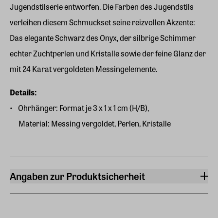
Jugendstilserie entworfen. Die Farben des Jugendstils
verleihen diesem Schmuckset seine reizvollen Akzente:
Das elegante Schwarz des Onyx, der silbrige Schimmer
echter Zuchtperlen und Kristalle sowie der feine Glanz der
mit 24 Karat vergoldeten Messingelemente.
Details:
Ohrhänger: Format je 3 x 1 x 1 cm (H/B),
Material: Messing vergoldet, Perlen, Kristalle
Angaben zur Produktsicherheit
Hersteller
ars mundi Edition Max Büchner GmbH
Bödekerstraße 13, 30161 Hannover