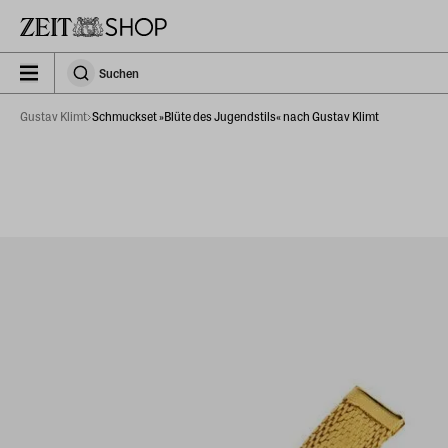
Zu Hauptinhalt springen
zeit_storefront.components.search.collapsed
Suchen
Suchen
Gustav Klimt
Schmuckset »Blüte des Jugendstils« nach Gustav Klimt