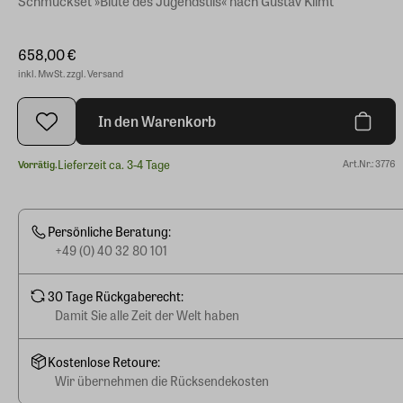
Schmuckset »Blüte des Jugendstils« nach Gustav Klimt
658,00 €
inkl. MwSt. zzgl. Versand
In den Warenkorb
Lieferzeit ca. 3-4 Tage
Art.Nr.: 3776
Vorrätig.
Persönliche Beratung:
+49 (0) 40 32 80 101
30 Tage Rückgaberecht:
Damit Sie alle Zeit der Welt haben
Kostenlose Retoure:
Wir übernehmen die Rücksendekosten