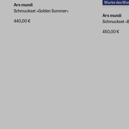
Marke des Mo
Ars mundi
Schmuckset »Golden Summer«
Ars mundi
440,00 €
Schmuckset »B
450,00 €