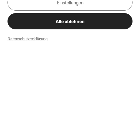
Einstellungen
Alle ablehnen
Datenschutzerklärung
1
Mindestbestellwert von 50€. Nicht anwendbar auf Produkte, die der
Buchpreisbindung unterliegen, ZEIT-Akademie, e-Books. Keine
Barauszahlung möglich. Nicht mit weiteren Gutscheinen/Rabatten
kombinierbar.
Briefsendungen sind vom kostenlosen Rückversand ausgeschlossen.
Weitere Informationen zu Rücksendungen finden Sie hier
.
Alle Preise inkl. gesetzl. MwSt. zzgl. Versandkosten