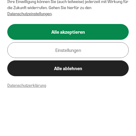
Ihre Einwilligung können Sie (auch teilweise) jederzeit mit Wirkung für
die Zukunft widerrufen. Gehen Sie hierfür zu den
Datenschutzeinstellungen
.
Alle akzeptieren
Einstellungen
Alle ablehnen
Datenschutzerklärung
1
Mindestbestellwert von 50€. Nicht anwendbar auf Produkte, die der
Buchpreisbindung unterliegen, ZEIT-Akademie, e-Books. Keine