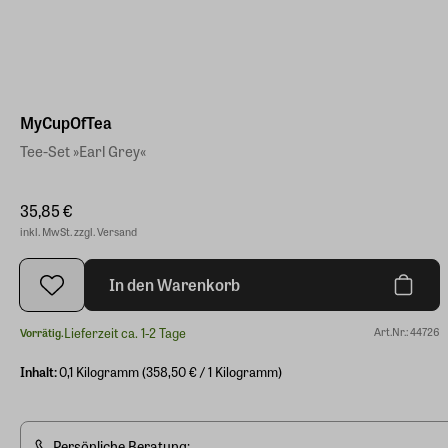
MyCupOfTea
Tee-Set »Earl Grey«
35,85 €
inkl. MwSt. zzgl. Versand
In den Warenkorb
Lieferzeit ca. 1-2 Tage
Art.Nr.: 44726
Vorrätig.
Inhalt:
0,1 Kilogramm (358,50 € / 1 Kilogramm)
Persönliche Beratung: