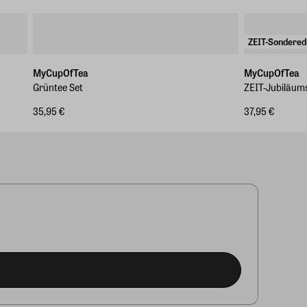
ZEIT-Sonderedi
MyCupOfTea
MyCupOfTea
Grüntee Set
ZEIT-Jubiläums
35,95 €
37,95 €