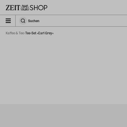
Zu Hauptinhalt springen
zeit_storefront.components.search.collapsed
Suchen
Suchen
Kaffee & Tee
Tee-Set »Earl Grey«