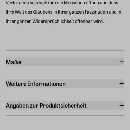
Vertrauen, dass sich ihm die Menschen öffnen und dass
ihre Welt des Glaubens in ihrer ganzen Faszination und in
ihrer ganzen Widersprüchlichkeit offenbar wird.
Maße
Breite
12,80 cm
Weitere Informationen
Länge
Auflage
20,80 cm
Deutsche Erstausgabe
Angaben zur Produktsicherheit
Höhe
Sprache
Hersteller
5,10 cm
Deutsch
Suhrkamp Verlag GmbH
Gewicht
Torstraße 44, 10119, Berlin
Übersetzt von