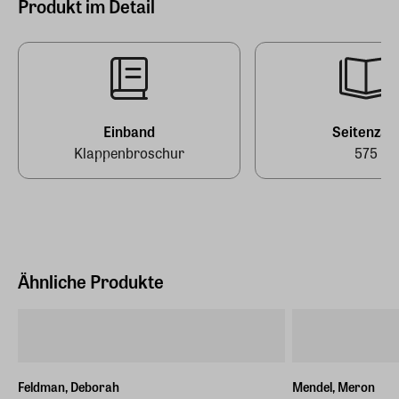
Produkt im Detail
0,646 kg
Adrian, Michael
Hersteller Land
Deutschland (EU)
Verlag
Suhrkamp Verlag AG
E-Mail-Adresse
info@suhrkamp.de
EAN
9783518473351
Einband
Seitenzah
Klappenbroschur
575
Ähnliche Produkte
Feldman, Deborah
Mendel, Meron