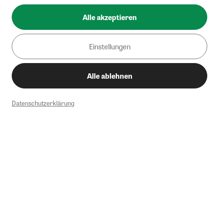
Alle akzeptieren
Einstellungen
Alle ablehnen
Datenschutzerklärung
1
Mindestbestellwert von 50€. Nicht anwendbar auf Produkte, die der
Buchpreisbindung unterliegen, ZEIT-Akademie, e-Books. Keine
Barauszahlung möglich. Nicht mit weiteren Gutscheinen/Rabatten
kombinierbar.
Briefsendungen sind vom kostenlosen Rückversand ausgeschlossen.
Weitere Informationen zu Rücksendungen finden Sie hier
.