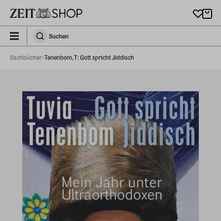
Zu Hauptinhalt springen
zeit_storefront.components.search.collapsed
Suchen
Suchen
Sachbücher
Tenenbom, T: Gott spricht Jiddisch