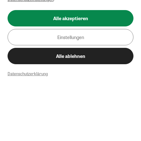
Alle akzeptieren
Einstellungen
Alle ablehnen
Datenschutzerklärung
1
Mindestbestellwert von 50€. Nicht anwendbar auf Produkte, die der
Buchpreisbindung unterliegen, ZEIT-Akademie, e-Books. Keine
Barauszahlung möglich. Nicht mit weiteren Gutscheinen/Rabatten
kombinierbar.
Briefsendungen sind vom kostenlosen Rückversand ausgeschlossen.