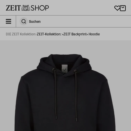
Zu Hauptinhalt springen
zeit_storefront.components.search.collapsed
Suchen
Suchen
DIE ZEIT Kollektion
ZEIT-Kollektion: »ZEIT Backprint« Hoodie