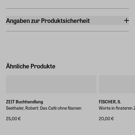
Angaben zur Produktsicherheit
Hersteller
FISCHER Taschenbuch
Hedderichstr. 114, 60596, Frankfurt
Hersteller Land
Deutschland (EU)
Ähnliche Produkte
E-Mail-Adresse
produktsicherheit@fischerverlage.de
ZEIT Buchhandlung
FISCHER, S.
Seethaler, Robert: Das Café ohne Namen
Worte in finsteren 
25,00 €
20,00 €