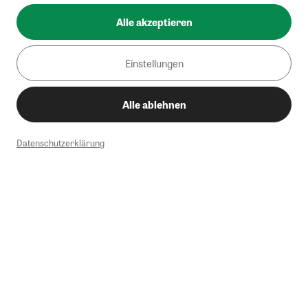
Alle akzeptieren
Einstellungen
Alle ablehnen
Datenschutzerklärung
1
Mindestbestellwert von 50€. Nicht anwendbar auf Produkte, die der
Buchpreisbindung unterliegen, ZEIT-Akademie, e-Books. Keine
Barauszahlung möglich. Nicht mit weiteren Gutscheinen/Rabatten
kombinierbar.
Briefsendungen sind vom kostenlosen Rückversand ausgeschlossen.
Weitere Informationen zu Rücksendungen finden Sie hier
.