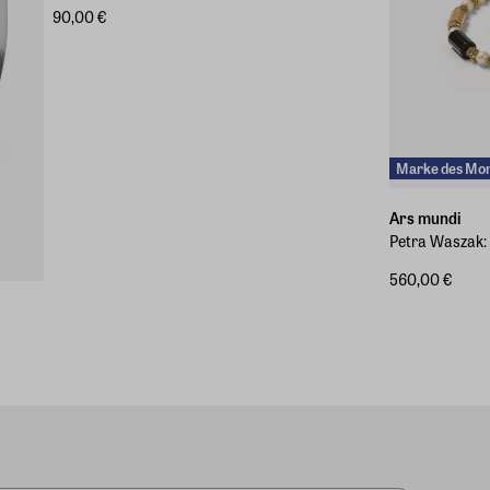
90,00 €
Marke des Mo
Ars mundi
Petra Waszak:
560,00 €