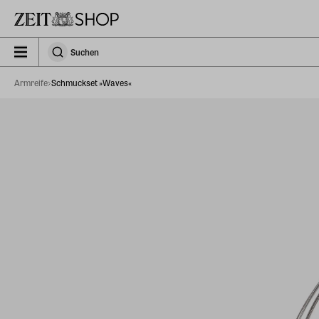
Zu Hauptinhalt springen
zeit_storefront.components.search.collapsed
Suchen
Suchen
Armreife
Schmuckset »Waves«