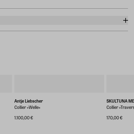
Antje Liebscher
SKULTUNA M
Collier »Welle«
Collier »Trave
1.100,00 €
170,00 €