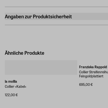
Angaben zur Produktsicherheit
Hersteller
ars mundi Edition Max Büchner GmbH
Bödekerstraße 13, 30161 Hannover
Hersteller Land
Deutschland (EU)
Ähnliche Produkte
E-Mail-Adresse
info@arsmundi.de
Franziska Rappold
Collier Streifenreih
Feingoldplattiert
la mollla
695,00 €
Collier »Kabel«
122,00 €