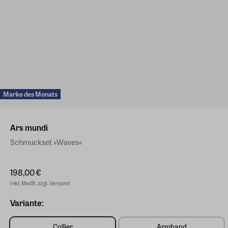
Marke des Monats
Ars mundi
Schmuckset »Waves«
198,00 €
inkl. MwSt. zzgl. Versand
Variante:
Collier
Armband