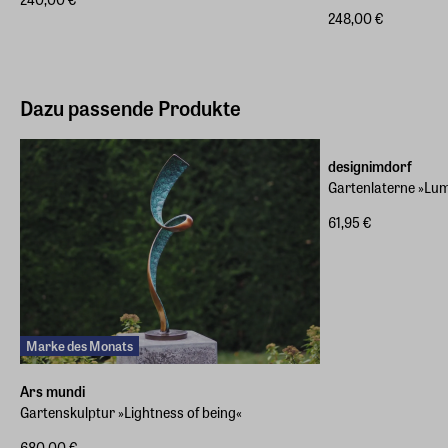
248,00 €
Dazu passende Produkte
designimdorf
Gartenlaterne »Lum
61,95 €
Marke des Monats
Ars mundi
Gartenskulptur »Lightness of being«
680,00 €