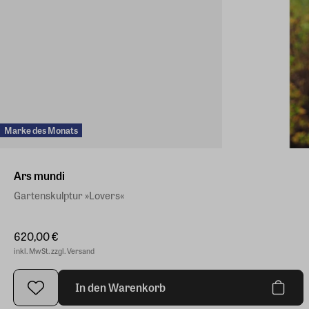
Marke des Monats
Ars mundi
Gartenskulptur »Lovers«
620,00 €
inkl. MwSt. zzgl. Versand
In den Warenkorb