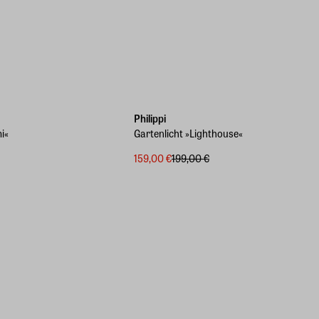
-20%
Philippi
i«
Gartenlicht »Lighthouse«
159,00 €
199,00 €