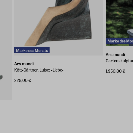
Marke des Mo
Marke des Monats
Ars mundi
Gartenskulptu
Ars mundi
Kött-Gärtner, Luise: »Liebe«
1.350,00 €
228,00 €