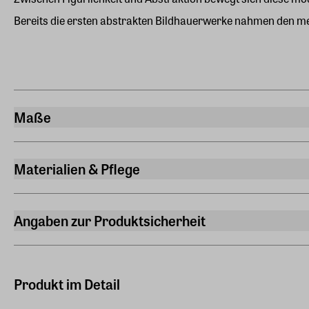
Bereits die ersten abstrakten Bildhauerwerke nahmen den m
Maße
Breite
13 cm
Materialien & Pflege
Länge
Material
15 cm
Bronze
Angaben zur Produktsicherheit
Höhe
Hersteller
45 cm
ars mundi Edition Max Büchner GmbH
Gewicht
Bödekerstraße 13, 30161 Hannover
Produkt im Detail
2,700 kg
Hersteller Land