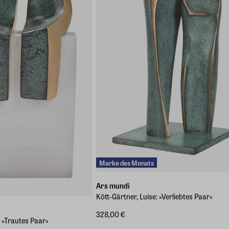
Marke des Monats
Ars mundi
Kött-Gärtner, Luise: »Verliebtes Paar«
328,00 €
: »Trautes Paar«