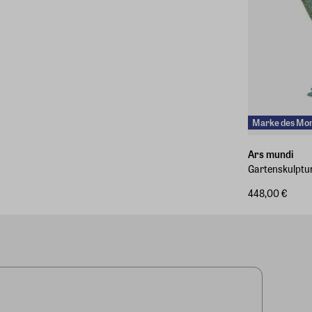
Marke des Mo
Ars mundi
Gartenskulptur
448,00 €