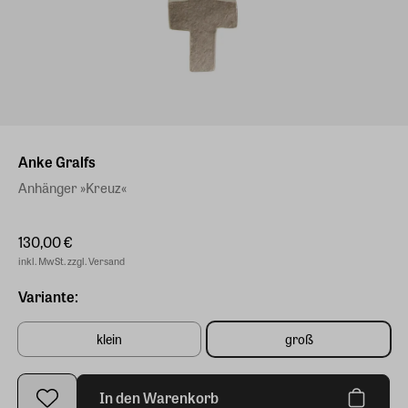
Anke Gralfs
Anhänger »Kreuz«
130,00 €
inkl. MwSt. zzgl. Versand
Variante:
klein
groß
In den Warenkorb