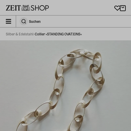
Zu Hauptinhalt springen
zeit_storefront.components.search.collapsed
Suchen
Suchen
Silber & Edelstahl
Collier »STANDING OVATIONS«