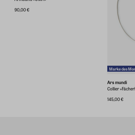
90,00 €
Marke des Mo
Ars mundi
Collier »Fächer
145,00 €