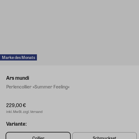
Marke des Monats
Ars mundi
Perlencollier »Summer Feeling«
229,00 €
inkl. MwSt. zzgl. Versand
Variante:
Collier
Schmuckset