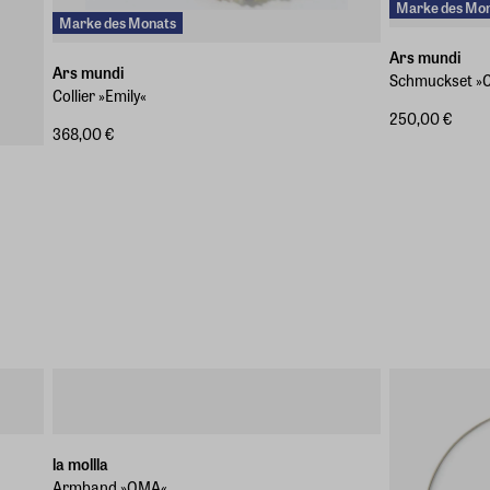
Marke des Mo
Marke des Monats
Ars mundi
Ars mundi
Schmuckset »C
Collier »Emily«
250,00 €
368,00 €
la mollla
Armband »OMA«