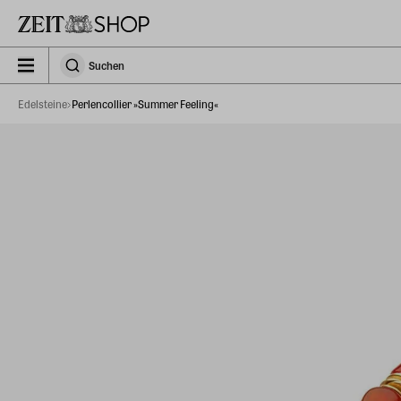
Zu Hauptinhalt springen
zeit_storefront.components.search.collapsed
Suchen
Suchen
Edelsteine
Perlencollier »Summer Feeling«