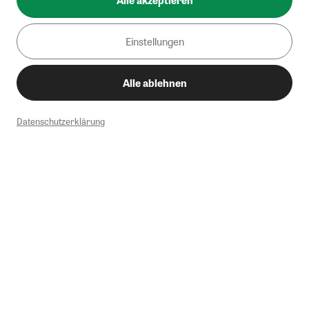
Alle akzeptieren
Einstellungen
Alle ablehnen
Datenschutzerklärung
1
Mindestbestellwert von 50€. Nicht anwendbar auf Produkte, die der
Buchpreisbindung unterliegen, ZEIT-Akademie, e-Books. Keine
Barauszahlung möglich. Nicht mit weiteren Gutscheinen/Rabatten
kombinierbar.
Briefsendungen sind vom kostenlosen Rückversand ausgeschlossen.
Weitere Informationen zu Rücksendungen finden Sie hier
.
Alle Preise inkl. gesetzl. MwSt. zzgl. Versandkosten