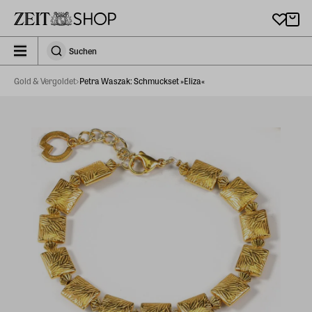
Zu Hauptinhalt springen
zeit_storefront.components.search.collapsed
Suchen
Suchen
Gold & Vergoldet
Petra Waszak: Schmuckset »Eliza«