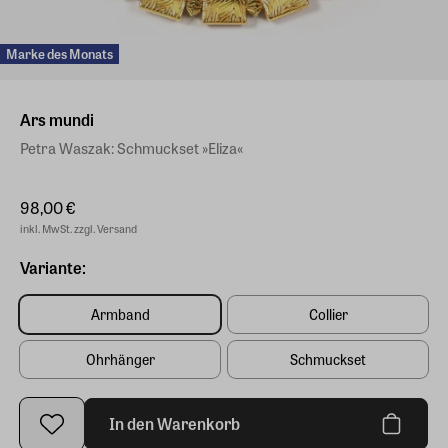
Marke des Monats
Ars mundi
Petra Waszak: Schmuckset »Eliza«
98,00 €
inkl. MwSt. zzgl. Versand
Variante:
Armband
Collier
Ohrhänger
Schmuckset
In den Warenkorb