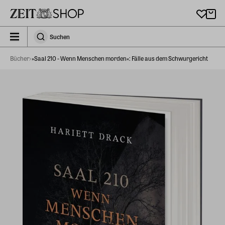
Zu Hauptinhalt springen
zeit_storefront.components.search.collapsed
Suchen
Suchen
Bücher
»Saal 210 - Wenn Menschen morden«: Fälle aus dem Schwurgericht