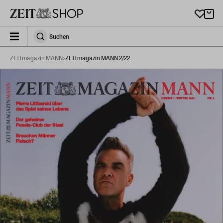
Zu Hauptinhalt springen
zeit_storefront.components.search.collapsed
Suchen
Suchen
ZEITmagazin MANN
ZEITmagazin MANN 2/22