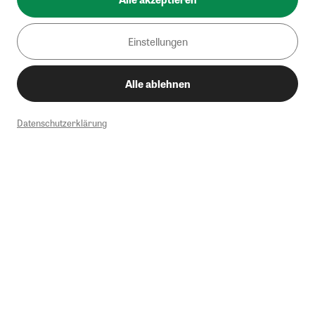
Einstellungen
Alle ablehnen
Datenschutzerklärung
1
Mindestbestellwert von 50€. Nicht anwendbar auf Produkte, die der
Buchpreisbindung unterliegen, ZEIT-Akademie, e-Books. Keine
Barauszahlung möglich. Nicht mit weiteren Gutscheinen/Rabatten
kombinierbar.
Briefsendungen sind vom kostenlosen Rückversand ausgeschlossen.
Weitere Informationen zu Rücksendungen finden Sie hier
.
Alle Preise inkl. gesetzl. MwSt. zzgl. Versandkosten