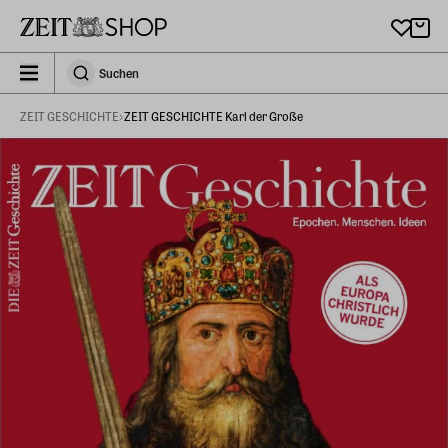
Zu Hauptinhalt springen
zeit_storefront.components.search.collapsed
Suchen
Suchen
ZEIT GESCHICHTE
ZEIT GESCHICHTE Karl der Große