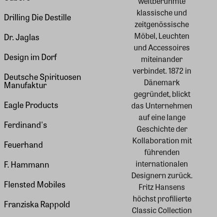
weltberühmte
klassische und
Drilling Die Destille
zeitgenössische
Möbel, Leuchten
Dr. Jaglas
und Accessoires
Design im Dorf
miteinander
verbindet. 1872 in
Deutsche Spirituosen
Dänemark
Manufaktur
gegründet, blickt
Eagle Products
das Unternehmen
auf eine lange
Ferdinand's
Geschichte der
Kollaboration mit
Feuerhand
führenden
internationalen
F. Hammann
Designern zurück.
Flensted Mobiles
Fritz Hansens
höchst profilierte
Franziska Rappold
Classic Collection