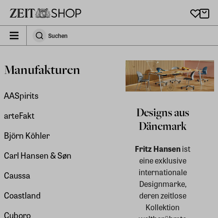
Zu Hauptinhalt springen
zeit_storefront.components.search.collapsed
Suchen
Suchen
Manufakturen
AASpirits
Designs aus
arteFakt
Dänemark
Björn Köhler
Fritz Hansen
ist
Carl Hansen & Søn
eine exklusive
internationale
Caussa
Designmarke,
Coastland
deren zeitlose
Kollektion
Cuboro