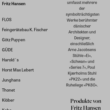
umfasst mehrere
Fritz Hansen
der
symbolträchtigsten
FLOS
Werke berühmter
dänischer
Feingerätebau K. Fischer
Architekten und
Designer,
Götz Puppen
einschließlich
Arne Jacobsens
GÜDE
Stühle »Ei«,
Harold´s
»Schwan« und
»Series 7«, Poul
Horst Max Lebert
Kjærholms Stuhl
»PK22« und die
Junghans
Ruheliege »PK80«.
Thonet
Klöber
Produkte von
Fritz Hansen