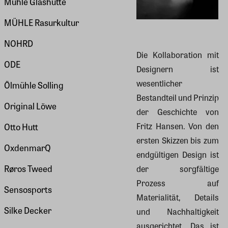
Mühle Glashütte
MÜHLE Rasurkultur
NOHRD
Die Kollaboration mit
ODE
Designern ist
wesentlicher
Ölmühle Solling
Bestandteil und Prinzip
Original Löwe
der Geschichte von
Fritz Hansen. Von den
Otto Hutt
ersten Skizzen bis zum
OxdenmarQ
endgültigen Design ist
Røros Tweed
der sorgfältige
Prozess auf
Sensosports
Materialität, Details
Silke Decker
und Nachhaltigkeit
ausgerichtet. Das ist