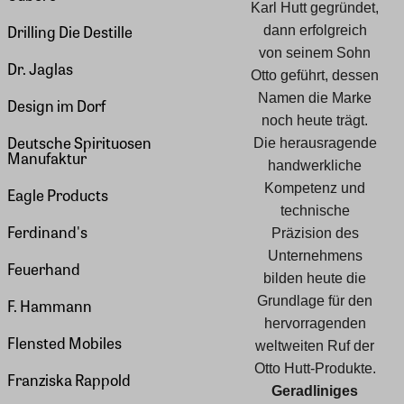
Karl Hutt gegründet,
Drilling Die Destille
dann erfolgreich
von seinem Sohn
Dr. Jaglas
Otto geführt, dessen
Namen die Marke
Design im Dorf
noch heute trägt.
Deutsche Spirituosen
Die herausragende
Manufaktur
handwerkliche
Kompetenz und
Eagle Products
technische
Ferdinand's
Präzision des
Unternehmens
Feuerhand
bilden heute die
Grundlage für den
F. Hammann
hervorragenden
Flensted Mobiles
weltweiten Ruf der
Otto Hutt-Produkte.
Franziska Rappold
Geradliniges