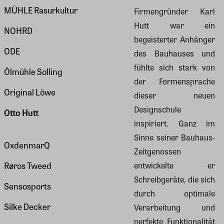
MÜHLE Rasurkultur
Firmengründer Karl
Hutt war ein
NOHRD
begeisterter Anhänger
ODE
des Bauhauses und
fühlte sich stark von
Ölmühle Solling
der Formensprache
Original Löwe
dieser neuen
Designschule
Otto Hutt
inspiriert. Ganz im
Sinne seiner Bauhaus-
OxdenmarQ
Zeitgenossen
entwickelte er
Røros Tweed
Schreibgeräte, die sich
Sensosports
durch optimale
Silke Decker
Verarbeitung und
perfekte Funktionalität