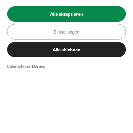
Alle akzeptieren
Einstellungen
Alle ablehnen
Datenschutzerklärung
1
Mindestbestellwert von 50€. Nicht anwendbar auf Produkte, die der
Buchpreisbindung unterliegen, ZEIT-Akademie, e-Books. Keine
Barauszahlung möglich. Nicht mit weiteren Gutscheinen/Rabatten
kombinierbar.
Briefsendungen sind vom kostenlosen Rückversand ausgeschlossen.
Weitere Informationen zu Rücksendungen finden Sie hier
.