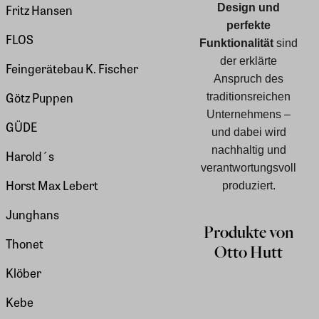
Design und
Fritz Hansen
perfekte
FLOS
Funktionalität
sind
der erklärte
Feingerätebau K. Fischer
Anspruch des
Götz Puppen
traditionsreichen
Unternehmens –
GÜDE
und dabei wird
nachhaltig und
Harold´s
verantwortungsvoll
Horst Max Lebert
produziert.
Junghans
Produkte von
Thonet
Otto Hutt
Klöber
Kebe