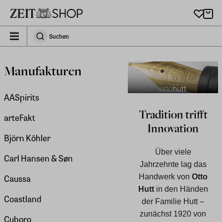
Zu Hauptinhalt springen
zeit_storefront.components.search.collapsed
Suchen
Suchen
Manufakturen
AASpirits
Tradition trifft
arteFakt
Innovation
Björn Köhler
Über viele
Carl Hansen & Søn
Jahrzehnte lag das
Handwerk von
Otto
Caussa
Hutt
in den Händen
Coastland
der Familie Hutt –
zunächst 1920 von
Cuboro