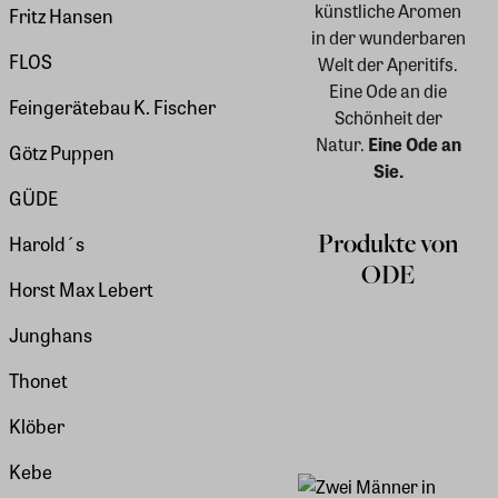
künstliche Aromen
Fritz Hansen
in der wunderbaren
FLOS
Welt der Aperitifs.
Eine Ode an die
Feingerätebau K. Fischer
Schönheit der
Natur.
Eine Ode an
Götz Puppen
Sie.
GÜDE
Produkte von
Harold´s
ODE
Horst Max Lebert
Junghans
Thonet
Klöber
Kebe