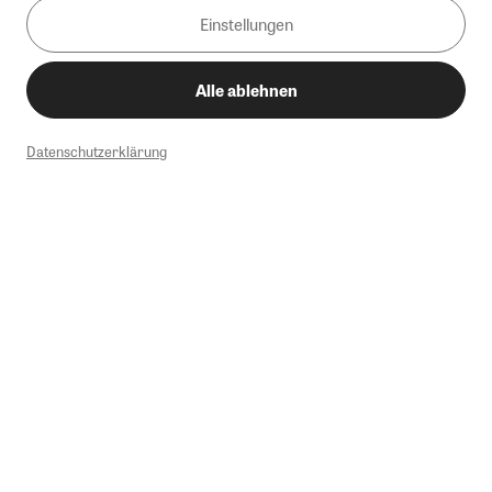
Einstellungen
Alle ablehnen
Datenschutzerklärung
1
Mindestbestellwert von 50€. Nicht anwendbar auf Produkte, die der
Buchpreisbindung unterliegen, ZEIT-Akademie, e-Books. Keine
Barauszahlung möglich. Nicht mit weiteren Gutscheinen/Rabatten
kombinierbar.
Briefsendungen sind vom kostenlosen Rückversand ausgeschlossen.
Weitere Informationen zu Rücksendungen finden Sie hier
.
Alle Preise inkl. gesetzl. MwSt. zzgl. Versandkosten