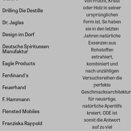
von Frucht, Kraut
oder Holz in seiner
Drilling Die Destille
ursprünglichen
Form ist. So haben
Dr. Jaglas
sie in den letzten
Design im Dorf
Jahren natürliche
Essenzen aus
Deutsche Spirituosen
Rohstoffen
Manufaktur
extrahiert,
Eagle Products
kombiniert und
nach unzähligen
Ferdinand's
Versuchsreihen die
perfekte
Feuerhand
Geschmacksarchitektur
für neuartige,
F. Hammann
natürliche Aperitifs
Flensted Mobiles
kreiert. ODE ist
somit die Antwort
Franziska Rappold
auf zu viel