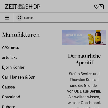
Zu Hauptinhalt springen
zeit_storefront.components.search.collapsed
Suchen
Suchen
Manufakturen
AASpirits
Der natürliche
arteFakt
Aperitif
Björn Köhler
Stefan Becker und
Carl Hansen & Søn
Thorsten Konrad
sind die Gründer
Caussa
von
ODE aus Berlin
.
Coastland
Sie wollten wissen,
wie der Geschmack
Cuboro