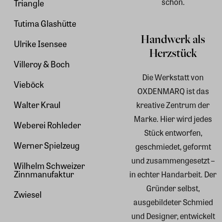
schön.
Triangle
Tutima Glashütte
Handwerk als
Ulrike Isensee
Herzstück
Villeroy & Boch
Die Werkstatt von
Vieböck
OXDENMARQ ist das
Walter Kraul
kreative Zentrum der
Marke. Hier wird jedes
Weberei Rohleder
Stück entworfen,
Werner Spielzeug
geschmiedet, geformt
und zusammengesetzt –
Wilhelm Schweizer
Zinnmanufaktur
in echter Handarbeit. Der
Gründer selbst,
Zwiesel
ausgebildeter Schmied
und Designer, entwickelt