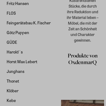
Küste entstehen
Fritz Hansen
Stücke, die durch
ihre Reduktion und
FLOS
ihr Material leben –
Feingerätebau K. Fischer
Möbel, die mit der
Zeit an Schönheit
Götz Puppen
und Charakter
gewinnen.
GÜDE
Harold´s
Produkte von
OxdenmarQ
Horst Max Lebert
Junghans
Thonet
Klöber
Kebe