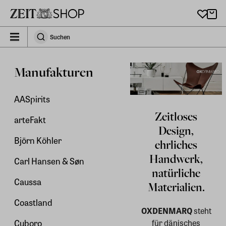
Zu Hauptinhalt springen
zeit_storefront.components.search.collapsed
Suchen
Suchen
Manufakturen
AASpirits
Zeitloses
arteFakt
Design,
Björn Köhler
ehrliches
Handwerk,
Carl Hansen & Søn
natürliche
Caussa
Materialien.
Coastland
OXDENMARQ
steht
für dänisches
Cuboro