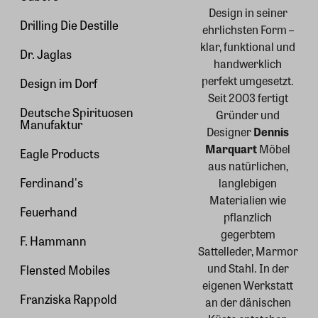
Design in seiner
Drilling Die Destille
ehrlichsten Form –
klar, funktional und
Dr. Jaglas
handwerklich
perfekt umgesetzt.
Design im Dorf
Seit 2003 fertigt
Deutsche Spirituosen
Gründer und
Manufaktur
Designer
Dennis
Marquart
Möbel
Eagle Products
aus natürlichen,
Ferdinand's
langlebigen
Materialien wie
Feuerhand
pflanzlich
gegerbtem
F. Hammann
Sattelleder, Marmor
und Stahl. In der
Flensted Mobiles
eigenen Werkstatt
Franziska Rappold
an der dänischen