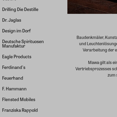
Drilling Die Destille
Dr. Jaglas
Design im Dorf
Baudenkmäler, Kunstau
Deutsche Spirituosen
und Leuchtenlösunge
Manufaktur
Verarbeitung der 
Eagle Products
Mawa gilt als e
Ferdinand's
Vertriebsprozesses schl
zum s
Feuerhand
F. Hammann
Flensted Mobiles
Franziska Rappold