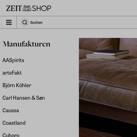
Zu Hauptinhalt springen
zeit_storefront.components.search.collapsed
Suchen
Suchen
Manufakturen
AASpirits
arteFakt
Björn Köhler
Carl Hansen & Søn
Caussa
Coastland
Cuboro