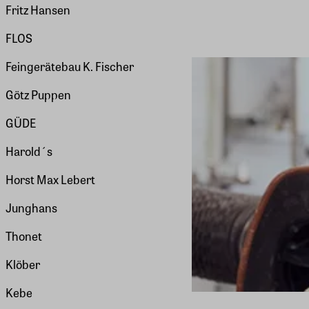
Fritz Hansen
FLOS
Feingerätebau K. Fischer
Götz Puppen
GÜDE
Harold´s
Horst Max Lebert
Junghans
Thonet
Klöber
Kebe