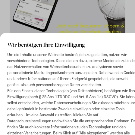
Wir benötigen Ihre Einwilligung
Um die Inhalte unserer Webseite bestmöglich zu gestalten, nutzen wir
verschiedene Technologien. Diese dienen dazu, externe Medien einzubinde
das Nutzerverhalten von Webseitenbesuchern zu analysieren sowie
personalisierte Marketingmaßnahmen auszuspielen. Dabei werden Cooki
und andere Informationen auf Ihrem Endgerät gespeichert, die sowohl
geräte- als auch personenbezogene Daten verarbeiten.
1
Mindestbestellwert von 50€. Nicht anwendbar auf Produkte, die der
Für den Einsatz dieser Technologien (von Drittanbietern) benötigen wir Ihr
Buchpreisbindung unterliegen, ZEIT-Akademie, e-Books. Keine
Einwilligung (nach § 25 Abs. 1 TDDDG und Art. 6 Abs. 1 a) DSGVO). Sie kön
Barauszahlung möglich. Nicht mit weiteren Gutscheinen/Rabatten
selbst entscheiden, welche Datenverarbeitungen Sie zulassen möchten un
kombinierbar.
dabei gebündelt in bestimmte Zwecke einwilligen oder einzelne Tools
Briefsendungen sind vom kostenlosen Rückversand ausgeschlossen.
erlauben. Um eine Auswahl zu treffen, klicken Sie auf
Weitere Informationen zu Rücksendungen finden Sie hier
.
Datenschutzeinstellungen
und wählen Sie die entsprechenden Optionen. D
Alle Preise inkl. gesetzl. MwSt. zzgl. Versandkosten
finden Sie auch konkrete Informationen zu den Technologien und den
einzelnen Verarbeitungen. Beim Klick auf "Alle akzeptieren" werden alle