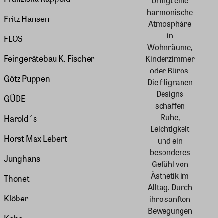
bringt eine
harmonische
Fritz Hansen
Atmosphäre
in
FLOS
Wohnräume,
Feingerätebau K. Fischer
Kinderzimmer
oder Büros.
Götz Puppen
Die filigranen
Designs
GÜDE
schaffen
Ruhe,
Harold´s
Leichtigkeit
Horst Max Lebert
und ein
besonderes
Junghans
Gefühl von
Ästhetik im
Thonet
Alltag. Durch
Klöber
ihre sanften
Bewegungen