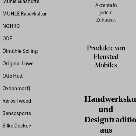
Mühle Glashütte
Akzente in
jedem
MÜHLE Rasurkultur
Zuhause.
NOHRD
ODE
Produkte von
Ölmühle Solling
Flensted
Original Löwe
Mobiles
Otto Hutt
OxdenmarQ
Handwerksku
Røros Tweed
und
Sensosports
Designtraditi
Silke Decker
aus