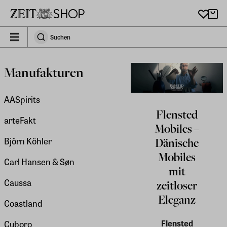
Zu Hauptinhalt springen
zeit_storefront.components.search.collapsed
Suchen
Suchen
Manufakturen
AASpirits
Flensted
arteFakt
Mobiles –
Björn Köhler
Dänische
Mobiles
Carl Hansen & Søn
mit
Caussa
zeitloser
Eleganz
Coastland
Flensted
Cuboro