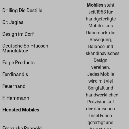
Mobiles
steht
Drilling Die Destille
seit 1953 für
handgefertigte
Dr. Jaglas
Mobiles aus
Dänemark, die
Design im Dorf
Bewegung,
Deutsche Spirituosen
Balance und
Manufaktur
skandinavisches
Design
Eagle Products
vereinen.
Jedes Mobile
Ferdinand's
wird mit viel
Feuerhand
Sorgfalt und
handwerklicher
F. Hammann
Präzision auf
der dänischen
Flensted Mobiles
Insel Fünen
gefertigt und
Franziska Rappold