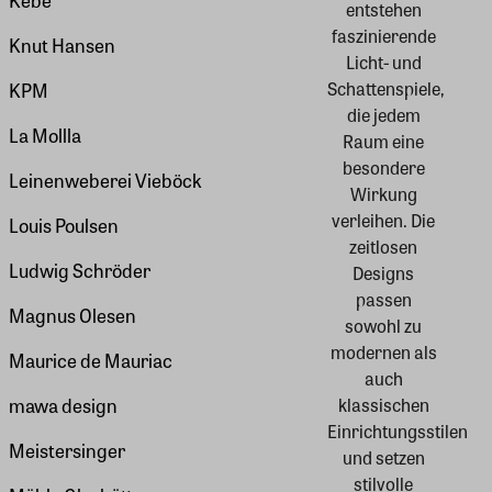
Kebe
entstehen
faszinierende
Knut Hansen
Licht- und
Schattenspiele,
KPM
die jedem
La Mollla
Raum eine
besondere
Leinenweberei Vieböck
Wirkung
verleihen. Die
Louis Poulsen
zeitlosen
Ludwig Schröder
Designs
passen
Magnus Olesen
sowohl zu
modernen als
Maurice de Mauriac
auch
klassischen
mawa design
Einrichtungsstilen
Meistersinger
und setzen
stilvolle