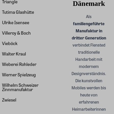
Triangle
Dänemark
Tutima Glashütte
Als
Ulrike Isensee
familiengeführte
Manufaktur in
Villeroy & Boch
dritter Generation
Vieböck
verbindet Flensted
traditionelle
Walter Kraul
Handarbeit mit
Weberei Rohleder
modernem
Designverständnis.
Werner Spielzeug
Die kunstvollen
Wilhelm Schweizer
Mobiles werden bis
Zinnmanufaktur
heute von
Zwiesel
erfahrenen
Heimarbeiterinnen