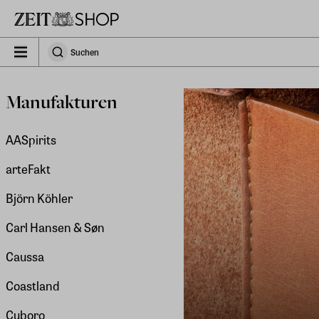
Zu Hauptinhalt springen
zeit_storefront.components.search.collapsed
Suchen
Suchen
Manufakturen
AASpirits
arteFakt
Björn Köhler
Carl Hansen & Søn
Caussa
Coastland
Cuboro