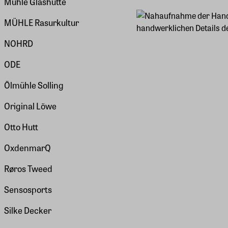
Mühle Glashütte
MÜHLE Rasurkultur
NOHRD
ODE
Ölmühle Solling
Original Löwe
Otto Hutt
OxdenmarQ
Røros Tweed
Sensosports
Silke Decker