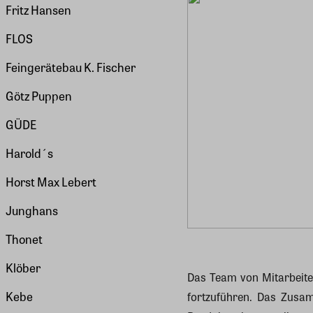
Fritz Hansen
FLOS
Feingerätebau K. Fischer
Götz Puppen
GÜDE
Harold´s
Horst Max Lebert
Junghans
Thonet
Klöber
Das Team von Mitarbeiter
Kebe
fortzuführen. Das Zusam