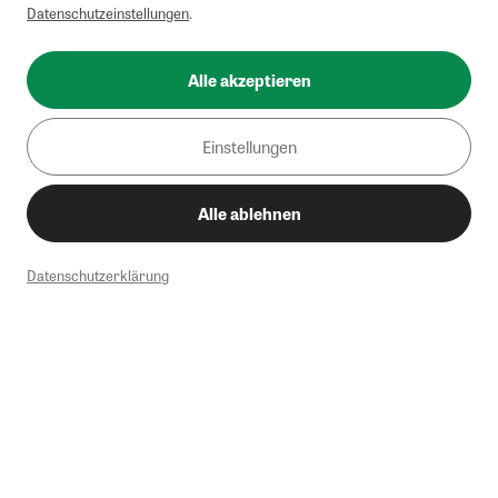
Datenschutzeinstellungen
.
Alle akzeptieren
Einstellungen
Alle ablehnen
Datenschutzerklärung
1
Mindestbestellwert von 50€. Nicht anwendbar auf Produkte, die der
Buchpreisbindung unterliegen, ZEIT-Akademie, e-Books. Keine
Barauszahlung möglich. Nicht mit weiteren Gutscheinen/Rabatten
kombinierbar.