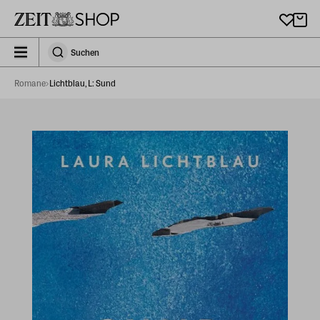
Zu Hauptinhalt springen
zeit_storefront.components.search.collapsed
Suchen
Suchen
Romane
Lichtblau, L: Sund