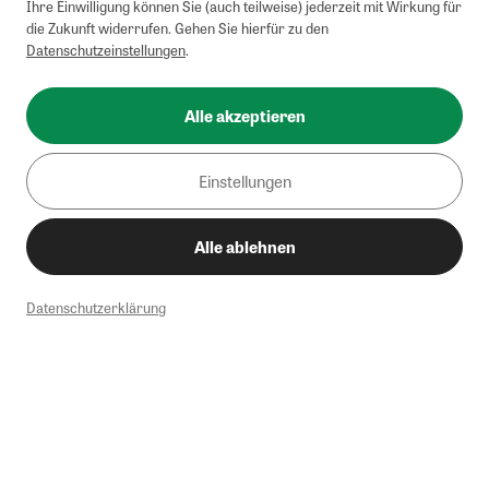
Ihre Einwilligung können Sie (auch teilweise) jederzeit mit Wirkung für
die Zukunft widerrufen. Gehen Sie hierfür zu den
Datenschutzeinstellungen
.
Alle akzeptieren
Einstellungen
Alle ablehnen
Datenschutzerklärung
1
Mindestbestellwert von 50€. Nicht anwendbar auf Produkte, die der
Buchpreisbindung unterliegen, ZEIT-Akademie, e-Books. Keine