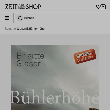
Zu Hauptinhalt springen
zeit_storefront.components.search.collapsed
Suchen
Suchen
Romane
Glaser, B: Bühlerhöhe