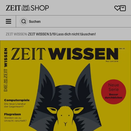
Zu Hauptinhalt springen
zeit_storefront.components.search.collapsed
Suchen
Suchen
ZEIT WISSEN
ZEIT WISSEN 3/19 Lass dich nicht täuschen!